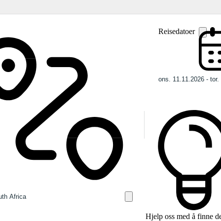
Reisedatoer
Hjelp oss med å finne d