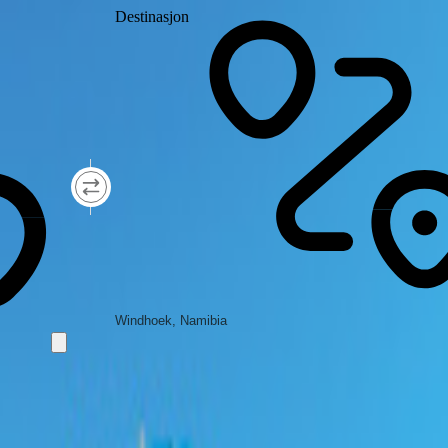
Destinasjon