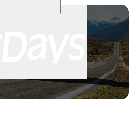
Miami
New York
San Francisco
Chile
Costa Rica
Alle destinasjoner i
e
Bergen
Oslo
Alle destinasjoner i
Alle destinasjoner i
sjoner i New Zealand
Auckland
Christchurch
Queenstown
Gavekort