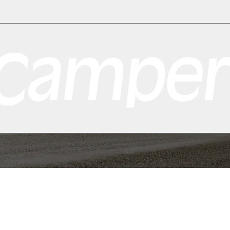
real
Toronto
Vancouver
Alle destinasjoner i USA
Las Vegas
Los Angeles
a
Cagliari
Firenze
Milano
Roma
Sardinia
Venezia
Alle destinasjoner i Norg
asjoner i Storbritannia
Edinburgh
Glasgow
London
Manchester
Skottland
nasjoner i Australia
Brisbane
Cairns
Melbourne
Perth
Sydney
Alle destina